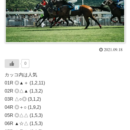
2021.09.18
0
カッコ内は人気
01R ◎▲＋ (1,2,11)
02R ◎△▲ (1,3,2)
03R △○◎ (3,1,2)
04R ◎＋○ (1,9,2)
05R ◎△△ (1,5,3)
06R ▲☆△ (1,5,3)