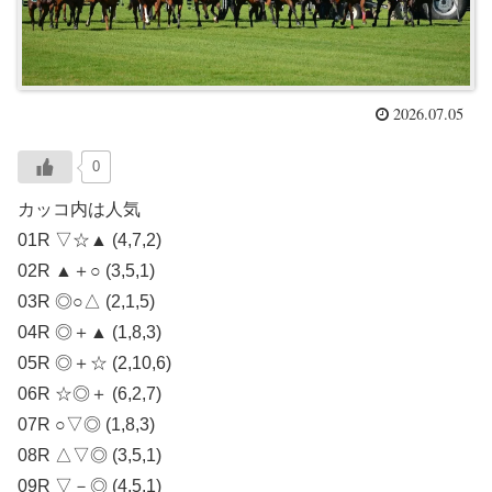
2026.07.05
0
カッコ内は人気
01R ▽☆▲ (4,7,2)
02R ▲＋○ (3,5,1)
03R ◎○△ (2,1,5)
04R ◎＋▲ (1,8,3)
05R ◎＋☆ (2,10,6)
06R ☆◎＋ (6,2,7)
07R ○▽◎ (1,8,3)
08R △▽◎ (3,5,1)
09R ▽－◎ (4,5,1)