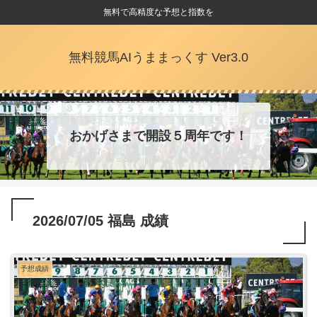
無料で高精度な予想と指数を
無料競馬AIうままっくす Ver3.0
おかげさまで開設５周年です！
2026/07/05 福島 成績
予想成績