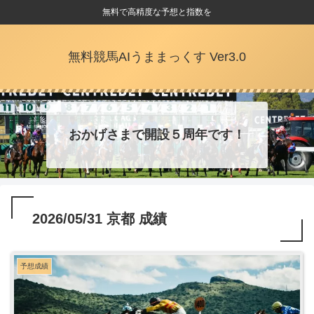
無料で高精度な予想と指数を
無料競馬AIうままっくす Ver3.0
おかげさまで開設５周年です！
2026/05/31 京都 成績
予想成績