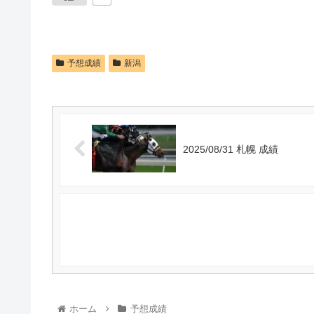
予想成績
新潟
2025/08/31 札幌 成績
ホーム
予想成績