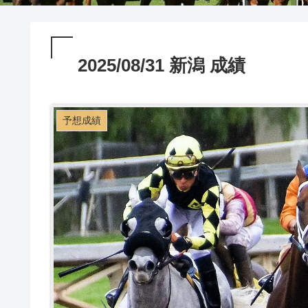
2025/08/31 新潟 成績
予想成績