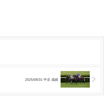
2025/08/31 中京 成績