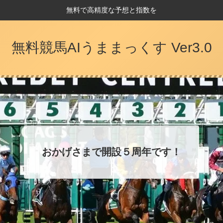
無料で高精度な予想と指数を
無料競馬AIうままっくす Ver3.0
おかげさまで開設５周年です！