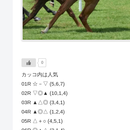
0
カッコ内は人気
01R ☆－▽ (5,6,7)
02R ▽◎▲ (10,1,4)
03R ▲△◎ (3,4,1)
04R ▲◎△ (1,2,4)
05R △＋○ (4,5,1)