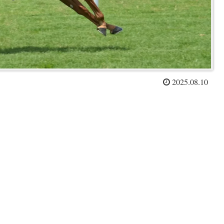
2025.08.10