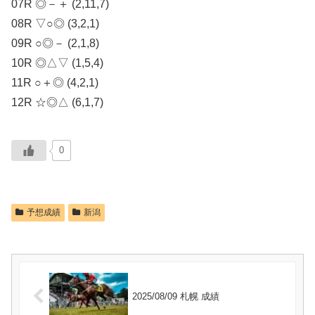
07R ◎－＋ (2,11,7)
08R ▽○◎ (3,2,1)
09R ○◎－ (2,1,8)
10R ◎△▽ (1,5,4)
11R ○＋◎ (4,2,1)
12R ☆◎△ (6,1,7)
0
予想成績
新潟
2025/08/09 札幌 成績