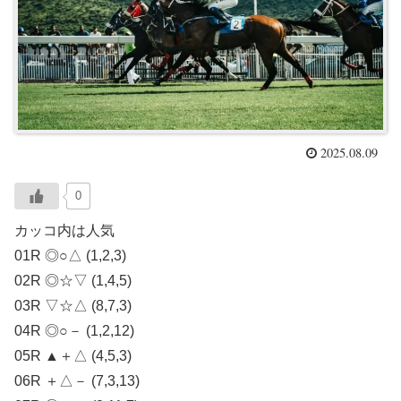
2025.08.09
0
カッコ内は人気
01R ◎○△ (1,2,3)
02R ◎☆▽ (1,4,5)
03R ▽☆△ (8,7,3)
04R ◎○－ (1,2,12)
05R ▲＋△ (4,5,3)
06R ＋△－ (7,3,13)