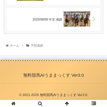
2025/08/09 中京 成績
ホーム
予想成績
無料競馬AIうままっくす Ver3.0
© 2021-2026 無料競馬AIうままっくす Ver3.0.