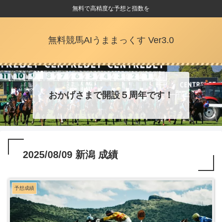
無料で高精度な予想と指数を
無料競馬AIうままっくす Ver3.0
おかげさまで開設５周年です！
2025/08/09 新潟 成績
予想成績