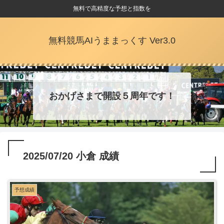
無料で高精度な予想と指数を
無料競馬AIうままっくす Ver3.0
おかげさまで開設５周年です！
2025/07/20 小倉 成績
予想成績