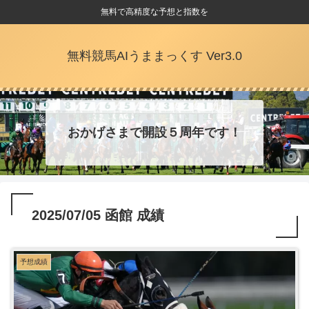
無料で高精度な予想と指数を
無料競馬AIうままっくす Ver3.0
おかげさまで開設５周年です！
2025/07/05 函館 成績
予想成績