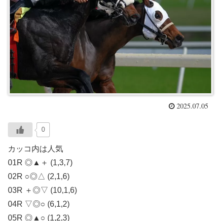
2025.07.05
0
カッコ内は人気
01R ◎▲＋ (1,3,7)
02R ○◎△ (2,1,6)
03R ＋◎▽ (10,1,6)
04R ▽◎○ (6,1,2)
05R ◎▲○ (1,2,3)