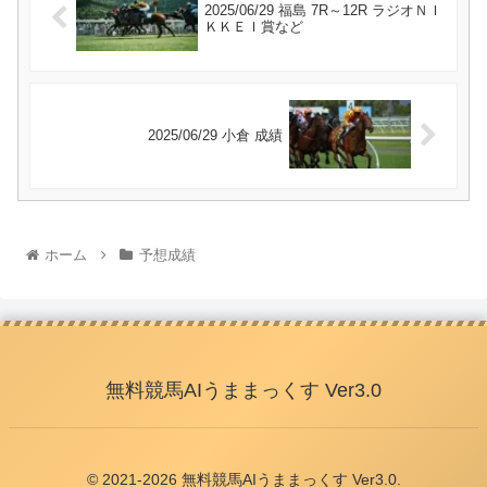
2025/06/29 福島 7R～12R ラジオＮＩ
ＫＫＥＩ賞など
2025/06/29 小倉 成績
ホーム
予想成績
無料競馬AIうままっくす Ver3.0
© 2021-2026 無料競馬AIうままっくす Ver3.0.