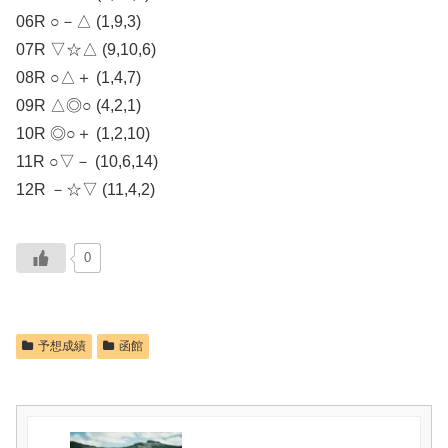
06R ○－△ (1,9,3)
07R ▽☆△ (9,10,6)
08R ○△＋ (1,4,7)
09R △◎○ (4,2,1)
10R ◎○＋ (1,2,10)
11R ○▽－ (10,6,14)
12R －☆▽ (11,4,2)
0
予想成績
函館