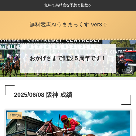
無料で高精度な予想と指数を
無料競馬AIうままっくす Ver3.0
おかげさまで開設５周年です！
2025/06/08 阪神 成績
予想成績