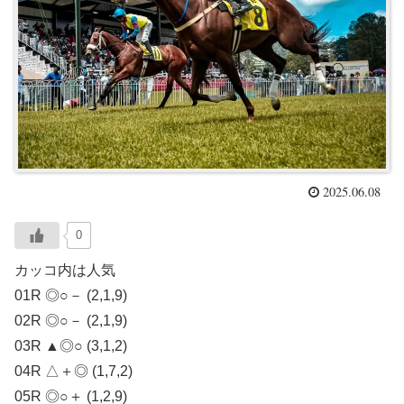
2025.06.08
0
カッコ内は人気
01R ◎○－ (2,1,9)
02R ◎○－ (2,1,9)
03R ▲◎○ (3,1,2)
04R △＋◎ (1,7,2)
05R ◎○＋ (1,2,9)