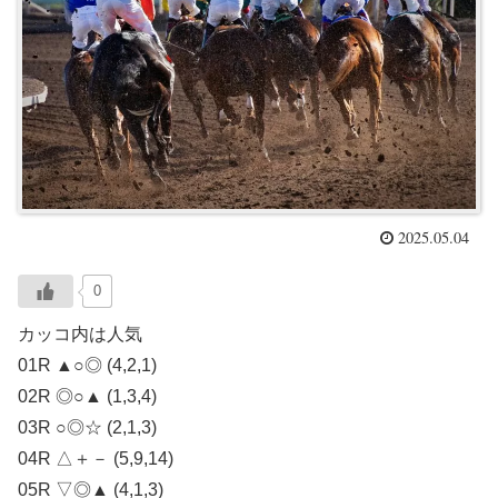
2025.05.04
0
カッコ内は人気
01R ▲○◎ (4,2,1)
02R ◎○▲ (1,3,4)
03R ○◎☆ (2,1,3)
04R △＋－ (5,9,14)
05R ▽◎▲ (4,1,3)