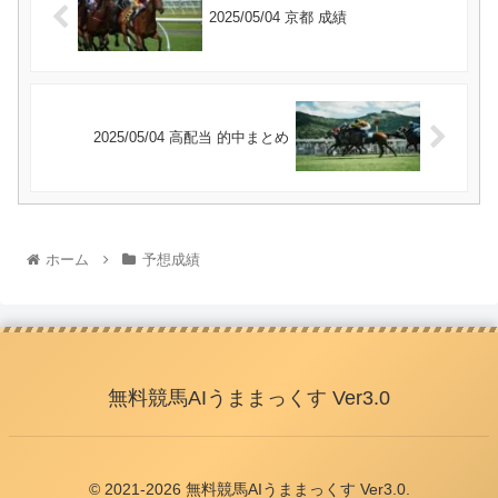
2025/05/04 京都 成績
2025/05/04 高配当 的中まとめ
ホーム
予想成績
無料競馬AIうままっくす Ver3.0
© 2021-2026 無料競馬AIうままっくす Ver3.0.