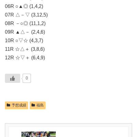
06R ○▲◎ (1,4,2)
07R △－▽ (3,12,5)
08R －○◎ (11,1,2)
09R ▲△－ (2,4,6)
10R ○▽☆ (4,3,7)
11R ☆△＋ (3,8,6)
12R ☆▽＋ (6,4,9)
0
予想成績
福島