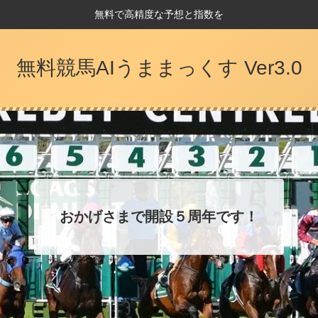
無料で高精度な予想と指数を
無料競馬AIうままっくす Ver3.0
おかげさまで開設５周年です！