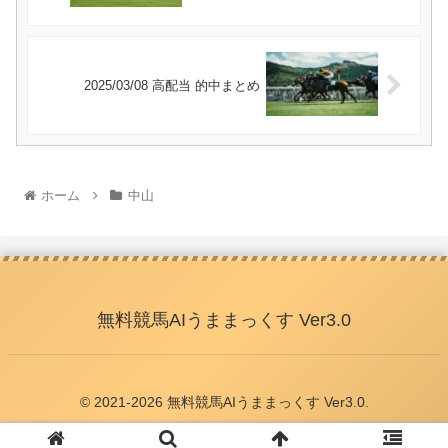
2025/03/08 高配当 的中まとめ
ホーム
中山
無料競馬AIうままっくす Ver3.0
© 2021-2026 無料競馬AIうままっくす Ver3.0.