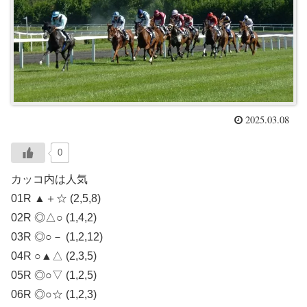
2025.03.08
0
カッコ内は人気
01R ▲＋☆ (2,5,8)
02R ◎△○ (1,4,2)
03R ◎○－ (1,2,12)
04R ○▲△ (2,3,5)
05R ◎○▽ (1,2,5)
06R ◎○☆ (1,2,3)