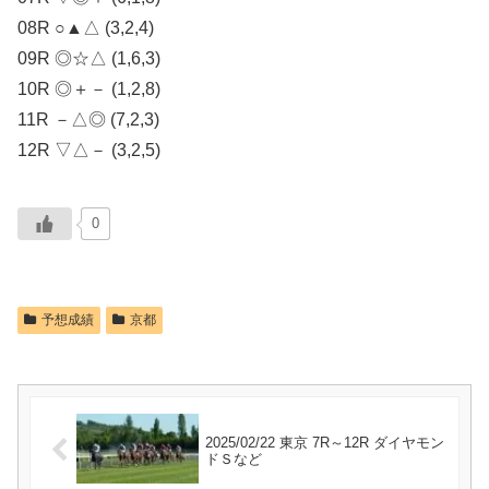
08R ○▲△ (3,2,4)
09R ◎☆△ (1,6,3)
10R ◎＋－ (1,2,8)
11R －△◎ (7,2,3)
12R ▽△－ (3,2,5)
0
予想成績
京都
2025/02/22 東京 7R～12R ダイヤモン
ドＳなど