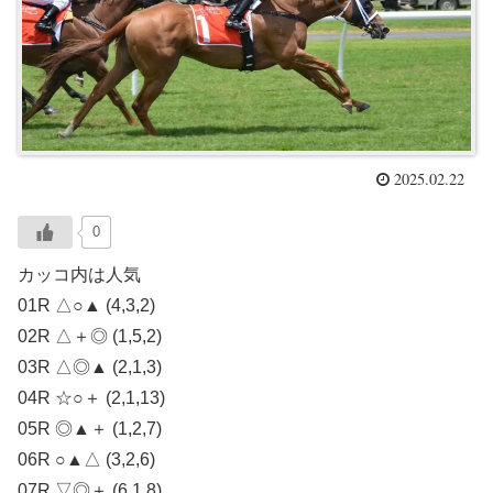
2025.02.22
0
カッコ内は人気
01R △○▲ (4,3,2)
02R △＋◎ (1,5,2)
03R △◎▲ (2,1,3)
04R ☆○＋ (2,1,13)
05R ◎▲＋ (1,2,7)
06R ○▲△ (3,2,6)
07R ▽◎＋ (6,1,8)