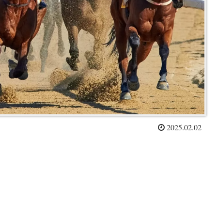
2025.02.02