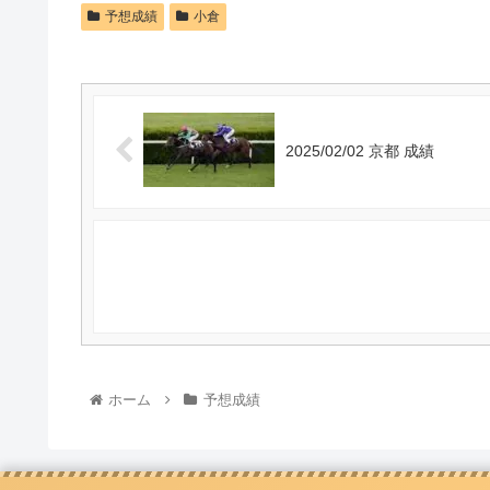
予想成績
小倉
2025/02/02 京都 成績
ホーム
予想成績