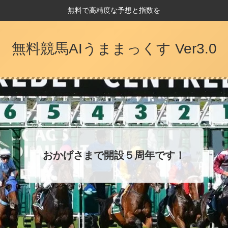
無料で高精度な予想と指数を
無料競馬AIうままっくす Ver3.0
おかげさまで開設５周年です！