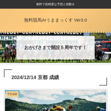
無料で高精度な予想と指数を
無料競馬AIうままっくす Ver3.0
おかげさまで開設５周年です！
2024/12/14 京都 成績
予想成績