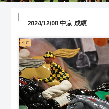
2024/12/08 中京 成績
中京