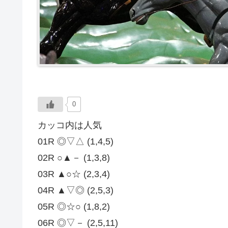
0
カッコ内は人気
01R ◎▽△ (1,4,5)
02R ○▲－ (1,3,8)
03R ▲○☆ (2,3,4)
04R ▲▽◎ (2,5,3)
05R ◎☆○ (1,8,2)
06R ◎▽－ (2,5,11)