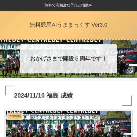
無料で高精度な予想と指数を
無料競馬AIうままっくす Ver3.0
おかげさまで開設５周年です！
2024/11/10 福島 成績
予想成績