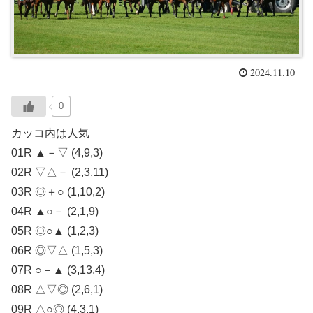
2024.11.10
0
カッコ内は人気
01R ▲－▽ (4,9,3)
02R ▽△－ (2,3,11)
03R ◎＋○ (1,10,2)
04R ▲○－ (2,1,9)
05R ◎○▲ (1,2,3)
06R ◎▽△ (1,5,3)
07R ○－▲ (3,13,4)
08R △▽◎ (2,6,1)
09R △○◎ (4,3,1)