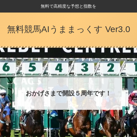
無料で高精度な予想と指数を
無料競馬AIうままっくす Ver3.0
おかげさまで開設５周年です！