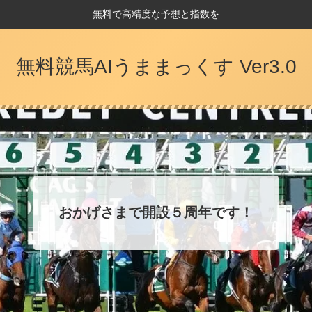
無料で高精度な予想と指数を
無料競馬AIうままっくす Ver3.0
おかげさまで開設５周年です！