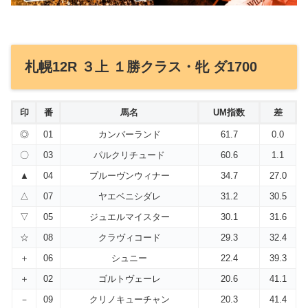
札幌12R ３上 １勝クラス・牝 ダ1700
印
番
馬名
UM指数
差
◎
01
カンバーランド
61.7
0.0
〇
03
パルクリチュード
60.6
1.1
▲
04
プルーヴンウィナー
34.7
27.0
△
07
ヤエベニシダレ
31.2
30.5
▽
05
ジュエルマイスター
30.1
31.6
☆
08
クラヴィコード
29.3
32.4
＋
06
シュニー
22.4
39.3
＋
02
ゴルトヴェーレ
20.6
41.1
－
09
クリノキューチャン
20.3
41.4