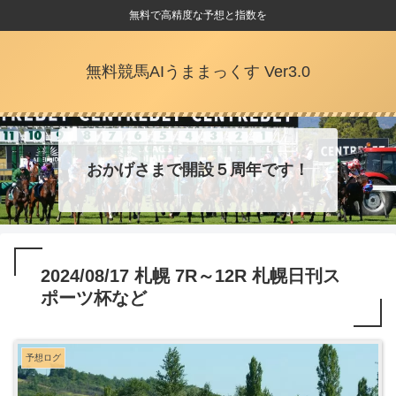
無料で高精度な予想と指数を
無料競馬AIうままっくす Ver3.0
おかげさまで開設５周年です！
2024/08/17 札幌 7R～12R 札幌日刊ス
ポーツ杯など
予想ログ