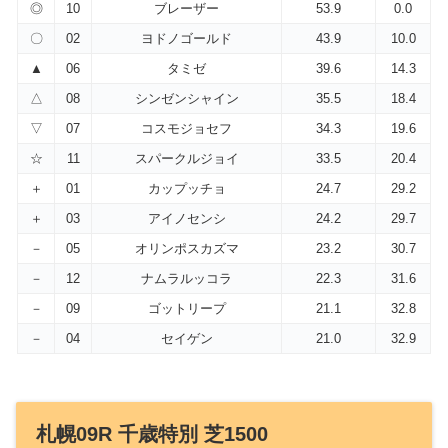
◎
10
ブレーザー
53.9
0.0
〇
02
ヨドノゴールド
43.9
10.0
▲
06
タミゼ
39.6
14.3
△
08
シンゼンシャイン
35.5
18.4
▽
07
コスモジョセフ
34.3
19.6
☆
11
スパークルジョイ
33.5
20.4
＋
01
カップッチョ
24.7
29.2
＋
03
アイノセンシ
24.2
29.7
－
05
オリンポスカズマ
23.2
30.7
－
12
ナムラルッコラ
22.3
31.6
－
09
ゴットリープ
21.1
32.8
－
04
セイゲン
21.0
32.9
札幌09R 千歳特別 芝1500