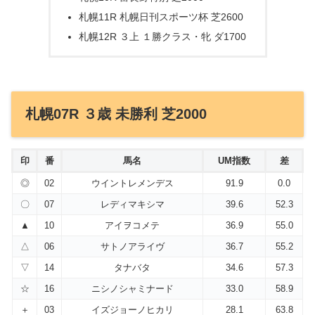
札幌11R 札幌日刊スポーツ杯 芝2600
札幌12R ３上 １勝クラス・牝 ダ1700
札幌07R ３歳 未勝利 芝2000
印
番
馬名
UM指数
差
◎
02
ウイントレメンデス
91.9
0.0
〇
07
レディマキシマ
39.6
52.3
▲
10
アイヲコメテ
36.9
55.0
△
06
サトノアライヴ
36.7
55.2
▽
14
タナバタ
34.6
57.3
☆
16
ニシノシャミナード
33.0
58.9
＋
03
イズジョーノヒカリ
28.1
63.8