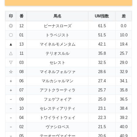
印
番
馬名
UM指数
差
◎
12
ビーナスローズ
61.5
0.0
〇
01
トラペジスト
51.5
10.0
▲
13
マイネルモメンタム
42.1
19.4
△
11
テリオスルル
35.8
25.7
▽
03
セレスト
32.5
29.0
☆
08
マイネルフォルツァ
28.6
32.9
＋
06
マルカシャルマン
27.4
34.1
＋
07
アフトクラーティラ
25.7
35.8
－
09
フェゲフォイア
25.0
36.5
－
10
セレスティアリティ
23.1
38.4
－
04
トワイライトウェイ
22.3
39.2
－
02
ヴァシロペス
21.5
40.0
－
05
テーオーヴァイナー
20.6
40.9