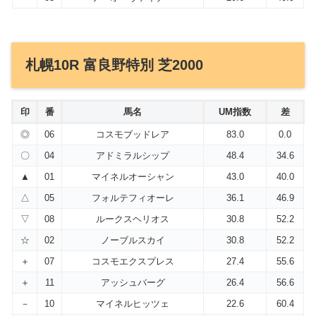
札幌10R 富良野特別 芝2000
印
番
馬名
UM指数
差
◎
06
コスモブッドレア
83.0
0.0
〇
04
アドミラルシップ
48.4
34.6
▲
01
マイネルオーシャン
43.0
40.0
△
05
フォルテフィオーレ
36.1
46.9
▽
08
ルークスヘリオス
30.8
52.2
☆
02
ノーブルスカイ
30.8
52.2
＋
07
コスモエクスプレス
27.4
55.6
＋
11
アッシュバーグ
26.4
56.6
－
10
マイネルヒッツェ
22.6
60.4