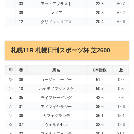
－
03
アットアブラスト
22.3
60.7
－
09
マノア
20.8
62.2
－
12
クリノエクリプス
20.4
62.6
札幌11R 札幌日刊スポーツ杯 芝2600
印
番
馬名
UM指数
差
◎
06
ゴージョニーゴー
51.2
0.0
〇
10
ハヤテノフクノスケ
50.7
0.5
▲
05
ライフセービング
43.6
7.6
△
01
アドマイヤサジー
38.6
12.6
▽
08
カフェグランデ
36.1
15.1
☆
07
ヴェルミセル
32.6
18.6
＋
02
フェミナフォルテ
30.1
21.1