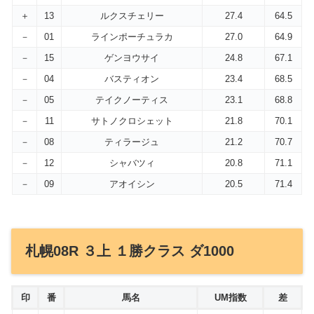
＋
13
ルクスチェリー
27.4
64.5
－
01
ラインポーチュラカ
27.0
64.9
－
15
ゲンヨウサイ
24.8
67.1
－
04
バスティオン
23.4
68.5
－
05
テイクノーティス
23.1
68.8
－
11
サトノクロシェット
21.8
70.1
－
08
ティラージュ
21.2
70.7
－
12
シャバツィ
20.8
71.1
－
09
アオイシン
20.5
71.4
札幌08R ３上 １勝クラス ダ1000
印
番
馬名
UM指数
差