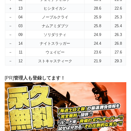
＋
13
ヒシタイカン
28.6
22.6
－
04
ノーブルクライ
25.9
25.3
－
03
ナムアミダブツ
25.8
25.4
－
09
ソリダリティ
24.9
26.3
－
14
ナイトスラッガー
24.4
26.8
－
11
ウェイビー
23.6
27.6
－
12
ストキャスティーク
21.9
29.3
[PR]
管理人も登録してます！