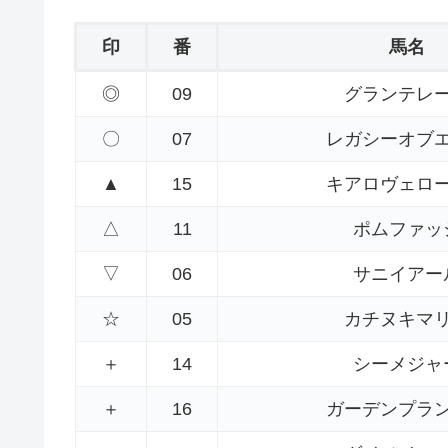
印
番
馬名
◎
09
グランテレ
〇
07
レガシーオブ
▲
15
キアロヴェロ
△
11
ポムファッ
▽
06
サニイアー
☆
05
カチヌキマ
＋
14
シーメジャ
＋
16
ガーデンプラ