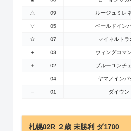
△
09
ルージュミレ
▽
05
ベールドイン
☆
07
マイネルトラ
＋
03
ウィングコマ
＋
02
ブルーユンチ
－
04
ヤマノインパ
－
01
ダイウン
札幌02R ２歳 未勝利 ダ1700