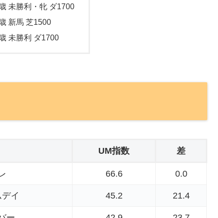
歳 未勝利・牝 ダ1700
歳 新馬 芝1500
歳 未勝利 ダ1700
UM指数
差
レ
66.6
0.0
ムデイ
45.2
21.4
バー
42.9
23.7