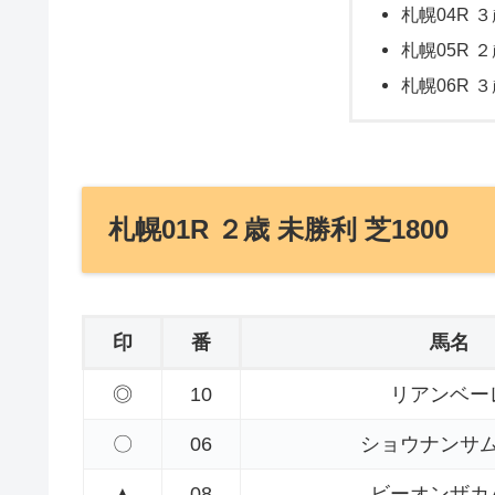
札幌04R ３
札幌05R ２
札幌06R ３
札幌01R ２歳 未勝利 芝1800
印
番
馬名
◎
10
リアンベー
〇
06
ショウナンサ
▲
08
ビーオンザカ