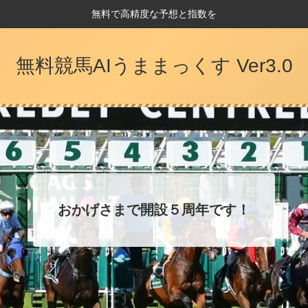
無料で高精度な予想と指数を
無料競馬AIうままっくす Ver3.0
おかげさまで開設５周年です！