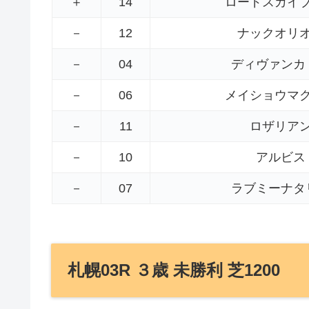
＋
14
ロードスカイ
－
12
ナックオリ
－
04
ディヴァンカ
－
06
メイショウマ
－
11
ロザリア
－
10
アルビス
－
07
ラブミーナタ
札幌03R ３歳 未勝利 芝1200