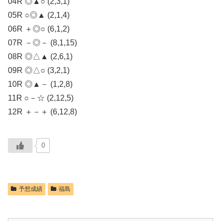
04R ◎▲○ (2,3,1)
05R ○◎▲ (2,1,4)
06R ＋◎○ (6,1,2)
07R －◎－ (8,1,15)
08R ◎△▲ (2,6,1)
09R ◎△○ (3,2,1)
10R ◎▲－ (1,2,8)
11R ○－☆ (2,12,5)
12R ＋－＋ (6,12,8)
0
予想成績
福島