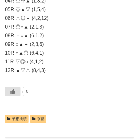
04R ◎☆▲ (1,8,2)
05R ◎▲▽ (1,5,4)
06R △◎－ (4,2,12)
07R ◎○▲ (2,1,3)
08R ＋○▲ (6,1,2)
09R ○▲＋ (2,3,6)
10R ○▲◎ (6,4,1)
11R ▽◎○ (4,1,2)
12R ▲▽△ (8,4,3)
0
予想成績
京都