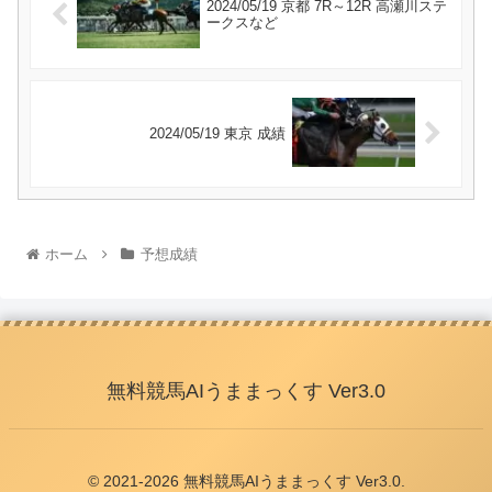
2024/05/19 京都 7R～12R 高瀬川ステ
ークスなど
2024/05/19 東京 成績
ホーム
予想成績
無料競馬AIうままっくす Ver3.0
© 2021-2026 無料競馬AIうままっくす Ver3.0.