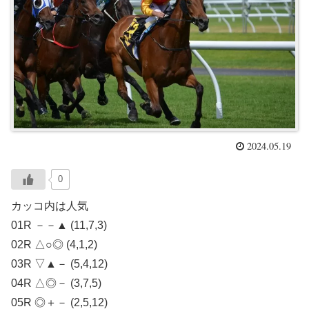
2024.05.19
0
カッコ内は人気
01R －－▲ (11,7,3)
02R △○◎ (4,1,2)
03R ▽▲－ (5,4,12)
04R △◎－ (3,7,5)
05R ◎＋－ (2,5,12)