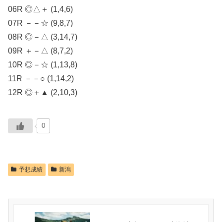
06R ◎△＋ (1,4,6)
07R －－☆ (9,8,7)
08R ◎－△ (3,14,7)
09R ＋－△ (8,7,2)
10R ◎－☆ (1,13,8)
11R －－○ (1,14,2)
12R ◎＋▲ (2,10,3)
0
予想成績
新潟