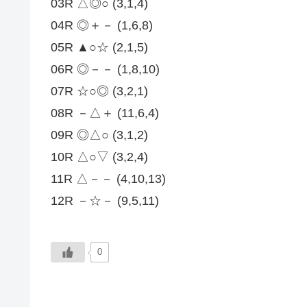
03R △◎○ (3,1,4)
04R ◎＋－ (1,6,8)
05R ▲○☆ (2,1,5)
06R ◎－－ (1,8,10)
07R ☆○◎ (3,2,1)
08R －△＋ (11,6,4)
09R ◎△○ (3,1,2)
10R △○▽ (3,2,4)
11R △－－ (4,10,13)
12R －☆－ (9,5,11)
0