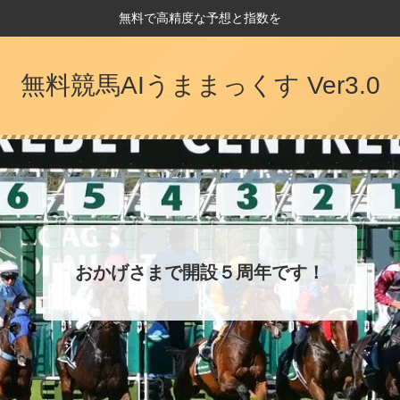
無料で高精度な予想と指数を
無料競馬AIうままっくす Ver3.0
おかげさまで開設５周年です！