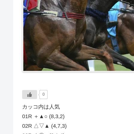
0
カッコ内は人気
01R ＋▲○ (8,3,2)
02R △▽▲ (4,7,3)