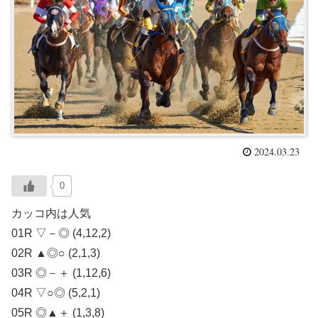
2024.03.23
0
カッコ内は人気
01R ▽－◎ (4,12,2)
02R ▲◎○ (2,1,3)
03R ◎－＋ (1,12,6)
04R ▽○◎ (5,2,1)
05R ◎▲＋ (1,3,8)