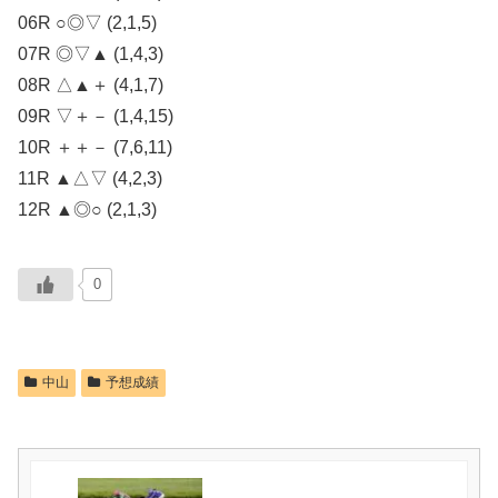
06R ○◎▽ (2,1,5)
07R ◎▽▲ (1,4,3)
08R △▲＋ (4,1,7)
09R ▽＋－ (1,4,15)
10R ＋＋－ (7,6,11)
11R ▲△▽ (4,2,3)
12R ▲◎○ (2,1,3)
0
中山
予想成績