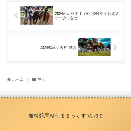
2024/03/09 中山 7R～12R 中山牝馬ス
テークスなど
2024/03/09 阪神 成績
ホーム
中京
無料競馬AIうままっくす Ver3.0