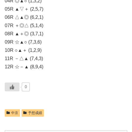
04R ◎▲○ (1,3,2)
05R ▲▽＋ (2,5,7)
06R △▲◎ (6,2,1)
07R ＋◎△ (5,1,4)
08R ▲＋◎ (3,7,1)
09R ☆▲○ (7,3,6)
10R ○▲＋ (1,2,9)
11R －△▲ (7,4,3)
12R ☆－▲ (8,9,4)
0
中京
予想成績