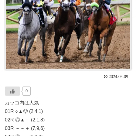
2024.03.09
0
カッコ内は人気
01R ○▲◎ (2,4,1)
02R ◎▲－ (2,1,8)
03R －－＋ (7,9,6)