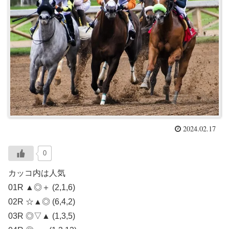
2024.02.17
0
カッコ内は人気
01R ▲◎＋ (2,1,6)
02R ☆▲◎ (6,4,2)
03R ◎▽▲ (1,3,5)