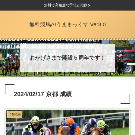
無料で高精度な予想と指数を
無料競馬AIうままっくす Ver3.0
おかげさまで開設５周年です！
2024/02/17 京都 成績
予想成績