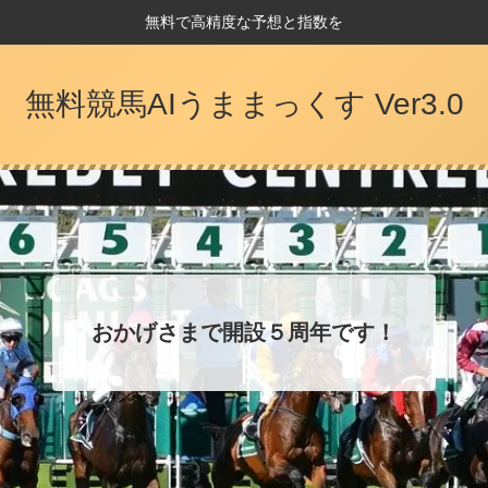
無料で高精度な予想と指数を
無料競馬AIうままっくす Ver3.0
おかげさまで開設５周年です！