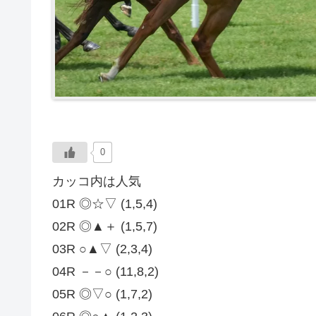
0
カッコ内は人気
01R ◎☆▽ (1,5,4)
02R ◎▲＋ (1,5,7)
03R ○▲▽ (2,3,4)
04R －－○ (11,8,2)
05R ◎▽○ (1,7,2)