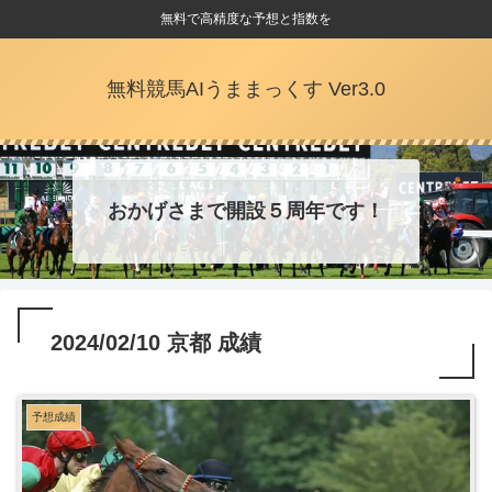
無料で高精度な予想と指数を
無料競馬AIうままっくす Ver3.0
おかげさまで開設５周年です！
2024/02/10 京都 成績
予想成績