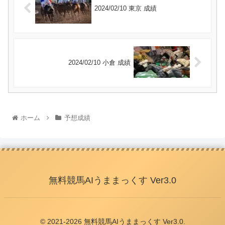
2024/02/10 東京 成績
2024/02/10 小倉 成績
ホーム
予想成績
無料競馬AIうままっくす Ver3.0
© 2021-2026 無料競馬AIうままっくす Ver3.0.