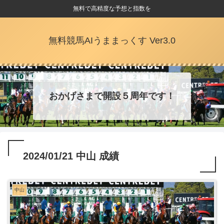
無料で高精度な予想と指数を
無料競馬AIうままっくす Ver3.0
おかげさまで開設５周年です！
2024/01/21 中山 成績
中山