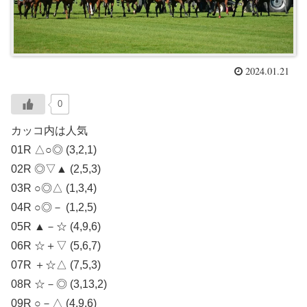
2024.01.21
0
カッコ内は人気
01R △○◎ (3,2,1)
02R ◎▽▲ (2,5,3)
03R ○◎△ (1,3,4)
04R ○◎－ (1,2,5)
05R ▲－☆ (4,9,6)
06R ☆＋▽ (5,6,7)
07R ＋☆△ (7,5,3)
08R ☆－◎ (3,13,2)
09R ○－△ (4,9,6)