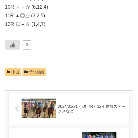
10R ＋－☆ (6,12,4)
11R ▲◎△ (3,2,5)
12R ◎－☆ (1,4,7)
0
中山
予想成績
2024/01/21 小倉 7R～12R 豊前ステー
クスなど