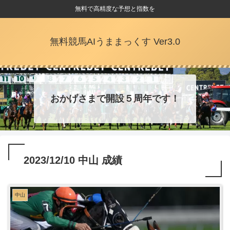
無料で高精度な予想と指数を
無料競馬AIうままっくす Ver3.0
おかげさまで開設５周年です！
2023/12/10 中山 成績
中山