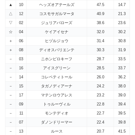
▲
10
ヘッズオアテールズ
47.5
14.7
△
12
コスモサガルマータ
40.9
21.3
▽
02
ジュリアバローズ
38.6
23.6
☆
04
ケイアイセナ
32.0
30.2
＋
06
ヒヅルジョウ
31.4
30.8
＋
08
ディオスバリエンテ
30.3
31.9
－
03
ニホンピロキーフ
28.7
33.5
－
16
アイスグリーン
28.5
33.7
－
14
コレペティトール
26.0
36.2
－
15
タガノディアーナ
24.2
38.0
－
17
マテンロウアレス
23.2
39.0
－
09
トゥルーヴィル
22.8
39.4
－
11
モンテディオ
22.7
39.5
－
07
ダノンドリーマー
22.4
39.8
－
13
ルース
20.7
41.5