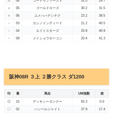
☆
08
ゴートゥファースト
32.0
29.7
＋
05
ゴールドローズ
30.2
31.5
＋
06
ユメハハテシナク
23.2
38.5
－
03
カシノインディード
21.2
40.5
－
04
エイトスターズ
20.8
40.9
－
09
メイショウホーコン
20.4
41.3
阪神08R ３上 ２勝クラス ダ1200
印
番
馬名
UM指数
差
◎
15
ディキシーガンナー
55.3
0.0
〇
02
ハンベルジャイト
37.9
17.4