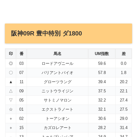
阪神09R 豊中特別 ダ1800
印
番
馬名
UM指数
差
◎
03
ロードアヴニール
59.6
0.0
〇
07
バリアントバイオ
57.8
1.8
▲
11
グローツラング
39.4
20.2
△
09
ニットウライジン
37.5
22.1
▽
05
サトミノマロン
32.2
27.4
☆
01
エクストラノート
32.1
27.5
＋
02
トーアシオン
30.6
29.0
＋
15
カズロレアート
28.2
31.4
－
13
トゥルブレンシア
24.9
34.7