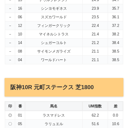
－
16
シンヨモギネス
23.9
35.7
－
06
スズカワールド
23.5
36.1
－
12
フィンガークリック
22.4
37.2
－
10
マイネルシトラス
21.4
38.2
－
14
シュガーコルト
21.2
38.4
－
08
サイモンメガライズ
21.1
38.5
－
04
ワールドハート
21.1
38.5
阪神10R 元町ステークス 芝1800
印
番
馬名
UM指数
差
◎
01
ラスマドレス
62.2
0.0
〇
05
ラリュエル
51.6
10.6