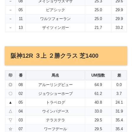
－
08
メイショウウズマサ
25.3
29.6
－
05
ピアシック
25.0
29.9
－
11
ワルツフォーラン
25.0
29.9
－
13
ザイツィンガー
21.7
33.2
阪神12R ３上 ２勝クラス 芝1400
印
番
馬名
UM指数
差
◎
08
アルーリングビュー
64.9
0.0
〇
02
ジョウショーホープ
61.2
3.7
▲
05
トラベログ
40.8
24.1
△
04
ウインバグース
33.0
31.9
▽
03
テラステラ
29.5
35.4
☆
07
ワーフデール
29.5
35.4