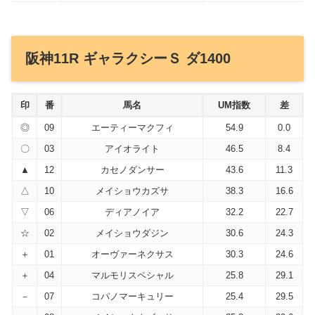
阪神11R ギャラクシーＳ ダ1400
印
番
馬名
UM指数
差
◎
09
エーティーマクフィ
54.9
0.0
〇
03
アイオライト
46.5
8.4
▲
12
カセノダンサー
43.6
11.3
△
10
メイショウカズサ
38.3
16.6
▽
06
ディアノイア
32.2
22.7
☆
02
メイショウダジン
30.6
24.3
＋
01
オーヴァーネクサス
30.3
24.6
＋
04
マルモリスペシャル
25.8
29.1
－
07
コパノマーキュリー
25.4
29.5