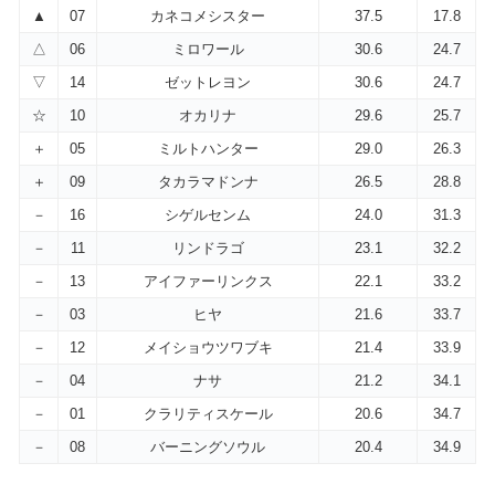
▲
07
カネコメシスター
37.5
17.8
△
06
ミロワール
30.6
24.7
▽
14
ゼットレヨン
30.6
24.7
☆
10
オカリナ
29.6
25.7
＋
05
ミルトハンター
29.0
26.3
＋
09
タカラマドンナ
26.5
28.8
－
16
シゲルセンム
24.0
31.3
－
11
リンドラゴ
23.1
32.2
－
13
アイファーリンクス
22.1
33.2
－
03
ヒヤ
21.6
33.7
－
12
メイショウツワブキ
21.4
33.9
－
04
ナサ
21.2
34.1
－
01
クラリティスケール
20.6
34.7
－
08
バーニングソウル
20.4
34.9