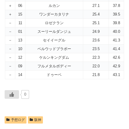
＋
06
ルカン
27.1
37.8
＋
15
ワンダーカタリナ
25.4
39.5
－
11
ロゼクラン
25.1
39.8
－
01
スーリールダンジュ
24.9
40.0
－
13
セイイーグル
23.6
41.3
－
10
ベルウッドブラボー
23.5
41.4
－
12
ケルンキングダム
22.3
42.6
－
09
フルメタルボディー
22.0
42.9
－
14
ドゥーベ
21.8
43.1
0
予想ログ
阪神