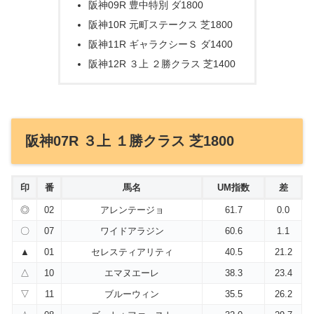
阪神09R 豊中特別 ダ1800
阪神10R 元町ステークス 芝1800
阪神11R ギャラクシーＳ ダ1400
阪神12R ３上 ２勝クラス 芝1400
阪神07R ３上 １勝クラス 芝1800
印
番
馬名
UM指数
差
◎
02
アレンテージョ
61.7
0.0
〇
07
ワイドアラジン
60.6
1.1
▲
01
セレスティアリティ
40.5
21.2
△
10
エマヌエーレ
38.3
23.4
▽
11
ブルーウィン
35.5
26.2