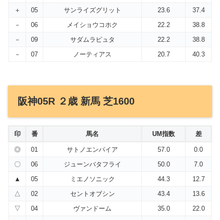
＋
05
サンライズグリット
23.6
37.4
－
06
メイショウコホク
22.2
38.8
－
09
サダムラピュタ
22.2
38.8
－
07
ノーティアス
20.7
40.3
阪神05R ２歳 新馬 芝1600
印
番
馬名
UM指数
差
◎
01
サトノエンパイア
57.0
0.0
〇
06
ジューンバタフライ
50.0
7.0
▲
05
ミエノソニック
44.3
12.7
△
02
セントオブシン
43.4
13.6
▽
04
ヴァンドーム
35.0
22.0