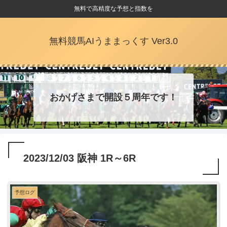
無料で高精度な予想と指数を
無料競馬AIうままっくす Ver3.0
おかげさまで開設５周年です！
2023/12/03 阪神 1R～6R
予想ログ