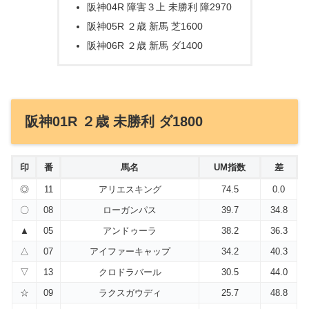
阪神04R 障害３上 未勝利 障2970
阪神05R ２歳 新馬 芝1600
阪神06R ２歳 新馬 ダ1400
阪神01R ２歳 未勝利 ダ1800
印
番
馬名
UM指数
差
◎
11
アリエスキング
74.5
0.0
〇
08
ローガンパス
39.7
34.8
▲
05
アンドゥーラ
38.2
36.3
△
07
アイファーキャップ
34.2
40.3
▽
13
クロドラバール
30.5
44.0
☆
09
ラクスガウディ
25.7
48.8