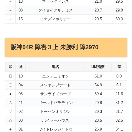
－
13
ブラックドレス
21.0
29.5
－
08
タイセイアルテミス
20.7
29.8
－
15
イナズマホリデー
20.5
30.0
阪神04R 障害３上 未勝利 障2970
印
番
馬名
UM指数
差
◎
10
エンデュミオン
61.0
0.0
〇
04
スワヤンブナート
54.9
6.1
▲
03
サンライズホープ
39.4
21.6
△
11
ゴールドパラディン
29.8
31.2
▽
02
トーセンオリジン
29.3
31.7
☆
08
ボイラーハウス
28.5
32.5
＋
01
ワイドレッジャドロ
26.9
34.1