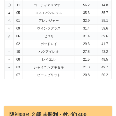
〇
11
コーティアスマナー
56.2
14.8
▲
05
コスモバシレウス
35.3
35.7
△
01
アレンジャー
32.9
38.1
▽
09
ウインラグラス
31.4
39.6
☆
06
セロリ
31.4
39.6
＋
02
ポッドロイ
29.3
41.7
＋
10
ハクアイレオ
27.8
43.2
－
08
レイエル
21.5
49.5
－
03
シャイニングキセキ
21.3
49.7
－
07
ビースピリット
20.8
50.2
阪神03R ２歳 未勝利・牝 ダ1400