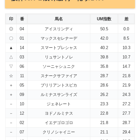
印
番
馬名
UM指数
差
◎
04
アイスリンディ
50.5
0.0
〇
01
マックスセレナーデ
42.0
8.5
▲
14
スマートプレシャス
40.2
10.3
△
03
リュサントノレ
39.8
10.7
▽
06
ソーニャシュニク
35.8
14.7
☆
11
スナークサファイア
28.7
21.8
＋
05
ブリリアントスピカ
28.6
21.9
＋
09
ルミナスサンライズ
26.2
24.3
－
10
ジェネレート
23.3
27.2
－
12
ヨドノルミナス
22.8
27.7
－
02
イエデゴロゴロ
21.8
28.7
－
07
クリノシャイニー
21.1
29.4