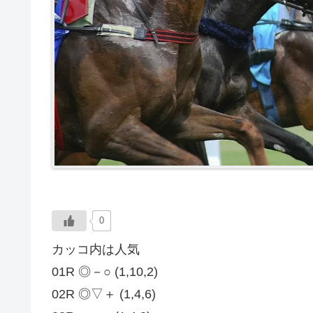
0
カッコ内は人気
01R ◎－○ (1,10,2)
02R ◎▽＋ (1,4,6)