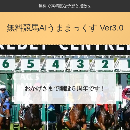
無料で高精度な予想と指数を
無料競馬AIうままっくす Ver3.0
おかげさまで開設５周年です！