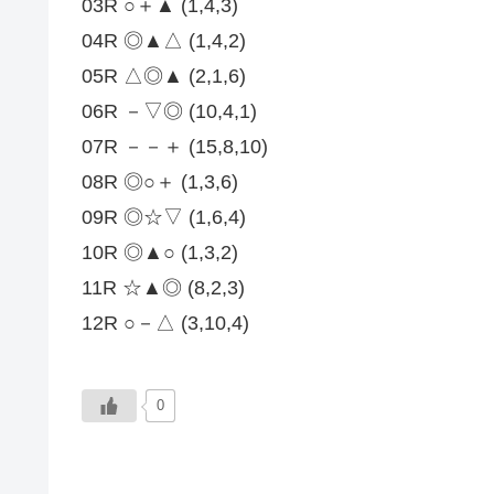
03R ○＋▲ (1,4,3)
04R ◎▲△ (1,4,2)
05R △◎▲ (2,1,6)
06R －▽◎ (10,4,1)
07R －－＋ (15,8,10)
08R ◎○＋ (1,3,6)
09R ◎☆▽ (1,6,4)
10R ◎▲○ (1,3,2)
11R ☆▲◎ (8,2,3)
12R ○－△ (3,10,4)
0