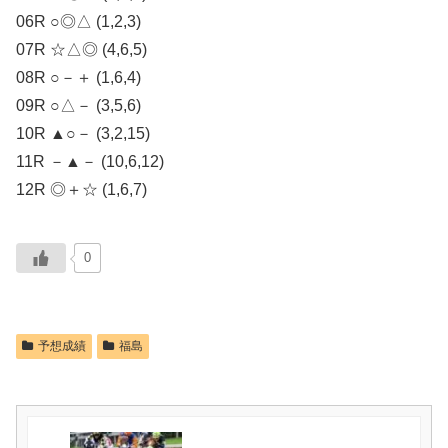
06R ○◎△ (1,2,3)
07R ☆△◎ (4,6,5)
08R ○－＋ (1,6,4)
09R ○△－ (3,5,6)
10R ▲○－ (3,2,15)
11R －▲－ (10,6,12)
12R ◎＋☆ (1,6,7)
0
予想成績
福島