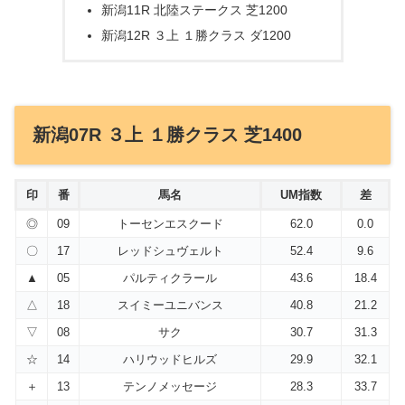
新潟11R 北陸ステークス 芝1200
新潟12R ３上 １勝クラス ダ1200
新潟07R ３上 １勝クラス 芝1400
印
番
馬名
UM指数
差
◎
09
トーセンエスクード
62.0
0.0
〇
17
レッドシュヴェルト
52.4
9.6
▲
05
パルティクラール
43.6
18.4
△
18
スイミーユニバンス
40.8
21.2
▽
08
サク
30.7
31.3
☆
14
ハリウッドヒルズ
29.9
32.1
＋
13
テンノメッセージ
28.3
33.7