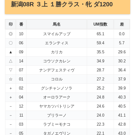
新潟08R ３上 １勝クラス・牝 ダ1200
印
番
馬名
UM指数
差
◎
10
スマイルアップ
65.1
0.0
〇
06
エランティス
59.4
5.7
▲
09
カリカ
35.5
29.6
△
14
コウソクカレン
34.9
30.2
▽
07
ナンデフェスティヴ
28.7
36.4
☆
01
コロル
27.2
37.9
＋
02
グシチャンノソラ
25.2
39.9
＋
04
オーロラアーク
24.8
40.3
－
12
ヤマカツパトリシア
24.6
40.5
－
11
ブリラーノ
24.0
41.1
－
03
ラブミーモナコ
22.3
42.8
－
05
タガノエヴリン
22.1
43.0