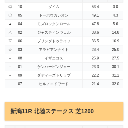
◎
10
ダイム
53.4
0.0
〇
05
トーホウガレオン
49.1
4.3
▲
04
モズロックンロール
47.8
5.6
△
02
ジャスティンヴェル
38.6
14.8
▽
06
ブリングトゥライフ
36.5
16.9
☆
03
アラビアンナイト
28.4
25.0
＋
08
イザニコス
25.9
27.5
＋
01
ケンハービンジャー
23.3
30.1
－
09
ダディーズトリップ
22.2
31.2
－
07
ヒルノエドワード
21.4
32.0
新潟11R 北陸ステークス 芝1200