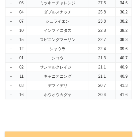
＋
06
ミッキーチャレンジ
27.5
34.5
－
04
ダブルスナッチ
25.8
36.2
－
07
シュライエン
23.8
38.2
－
10
インフィニタス
22.8
39.2
－
15
スピニングマーリン
22.7
39.3
－
12
シャウラ
22.4
39.6
－
01
シコウ
21.3
40.7
－
02
サンマルクレイジー
21.1
40.9
－
11
キャニオニング
21.1
40.9
－
03
デフィデリ
20.7
41.3
－
16
ホウオウカグヤ
20.4
41.6