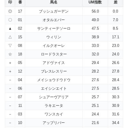
印
番
馬名
UM指数
差
◎
17
ブッシュガーデン
56.0
0.0
〇
01
オタルエバー
49.0
7.0
▲
02
サンティーテソーロ
47.5
8.5
△
15
ウィリン
38.9
17.1
▽
08
イルクオーレ
33.0
23.0
☆
18
ロードラスター
32.0
24.0
＋
05
アドヴァイス
29.4
26.6
＋
12
ブレスレスリー
28.2
27.8
－
04
メイショウドウドウ
27.6
28.4
－
06
エイシンエイト
27.5
28.5
－
07
シュアーヴアリア
25.7
30.3
－
11
ラキエータ
25.1
30.9
－
03
ワンスカイ
24.4
31.6
－
10
アップリバー
21.6
34.4