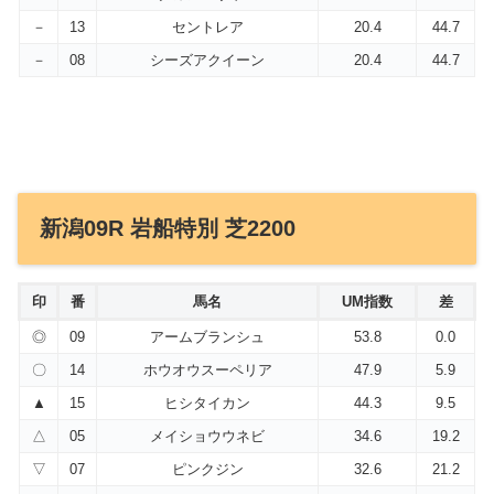
－
13
セントレア
20.4
44.7
－
08
シーズアクイーン
20.4
44.7
新潟09R 岩船特別 芝2200
印
番
馬名
UM指数
差
◎
09
アームブランシュ
53.8
0.0
〇
14
ホウオウスーペリア
47.9
5.9
▲
15
ヒシタイカン
44.3
9.5
△
05
メイショウウネビ
34.6
19.2
▽
07
ピンクジン
32.6
21.2