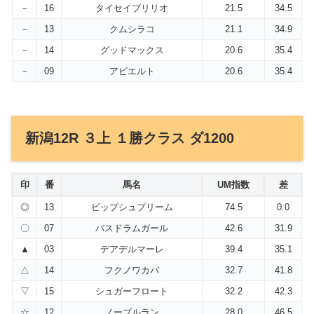
－
16
タイセイブリリオ
21.5
34.5
－
13
クムシラコ
21.1
34.9
－
14
グッドマックス
20.6
35.4
－
09
アビエルト
20.6
35.4
新潟12R ３上 １勝クラス ダ1200
印
番
馬名
UM指数
差
◎
13
ビップシュプリーム
74.5
0.0
〇
07
バスドラムガール
42.6
31.9
▲
03
デアデルマーレ
39.4
35.1
△
14
フクノワカバ
32.7
41.8
▽
15
シュガーフロート
32.2
42.3
☆
12
ノーブルラン
28.0
46.5