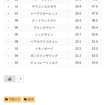
＋
11
ヤマニンエルモサ
26.9
47.6
＋
01
トーアスカーレット
26.6
47.9
－
08
グッドウッドガイ
26.0
48.5
－
06
ヴォンヌヴォー
24.1
50.4
－
05
シックザイン
23.7
50.8
－
09
ベアカワイコチャン
23.1
51.4
－
10
トモノボーイ
22.5
52.0
－
04
ダンスインザリング
21.2
53.3
－
02
チョコレートミルク
20.6
53.9
0
予想ログ
新潟