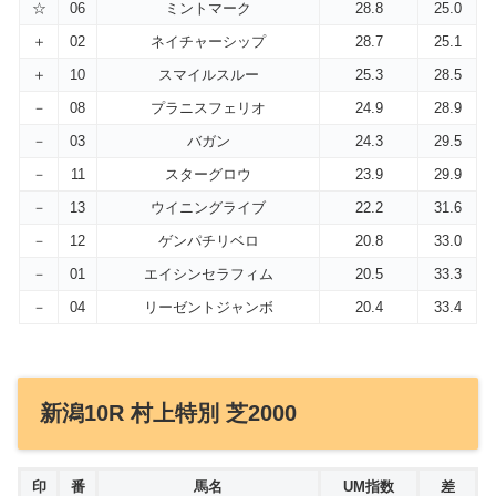
☆
06
ミントマーク
28.8
25.0
＋
02
ネイチャーシップ
28.7
25.1
＋
10
スマイルスルー
25.3
28.5
－
08
プラニスフェリオ
24.9
28.9
－
03
バガン
24.3
29.5
－
11
スターグロウ
23.9
29.9
－
13
ウイニングライブ
22.2
31.6
－
12
ゲンパチリベロ
20.8
33.0
－
01
エイシンセラフィム
20.5
33.3
－
04
リーゼントジャンボ
20.4
33.4
新潟10R 村上特別 芝2000
印
番
馬名
UM指数
差