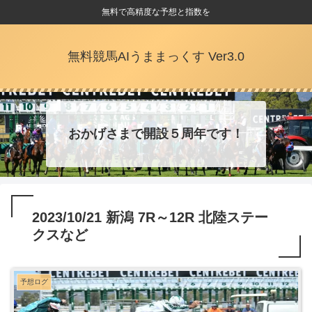
無料で高精度な予想と指数を
無料競馬AIうままっくす Ver3.0
おかげさまで開設５周年です！
2023/10/21 新潟 7R～12R 北陸ステー
クスなど
予想ログ