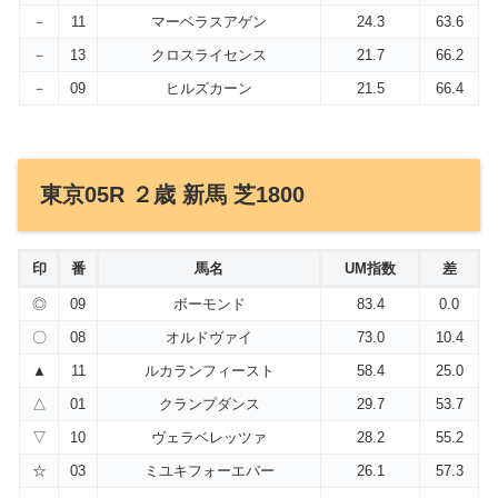
－
11
マーベラスアゲン
24.3
63.6
－
13
クロスライセンス
21.7
66.2
－
09
ヒルズカーン
21.5
66.4
東京05R ２歳 新馬 芝1800
印
番
馬名
UM指数
差
◎
09
ボーモンド
83.4
0.0
〇
08
オルドヴァイ
73.0
10.4
▲
11
ルカランフィースト
58.4
25.0
△
01
クランプダンス
29.7
53.7
▽
10
ヴェラベレッツァ
28.2
55.2
☆
03
ミユキフォーエバー
26.1
57.3