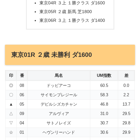
東京04R ３上 １勝クラス ダ1600
東京05R ２歳 新馬 芝1800
東京06R ３上 １勝クラス ダ1400
東京01R ２歳 未勝利 ダ1600
印
番
馬名
UM指数
差
◎
08
ドッビアーコ
60.5
0.0
〇
06
サイモンプレジール
58.3
2.2
▲
05
デビルシズカチャン
46.8
13.7
△
09
アルヴィア
31.0
29.5
▽
04
サトノレイズ
30.7
29.8
☆
01
ヘヴンリーハンド
30.6
29.9