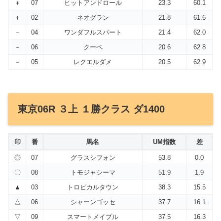
＋
07
ヒットアンドロール
23.3
60.1
＋
02
ネオグラン
21.8
61.6
－
04
ワンダフルスパート
21.4
62.0
－
06
クーペ
20.6
62.8
－
05
レクエルダメ
20.5
62.9
東京06R ３上 １勝クラス ダ1400
印
番
馬名
UM指数
差
◎
07
グラスシフォン
53.8
0.0
〇
08
トモジャシーマ
51.9
1.9
▲
03
トロピカルタウン
38.3
15.5
△
06
シャーンゴッセ
37.7
16.1
▽
09
スマートメイプル
37.5
16.3