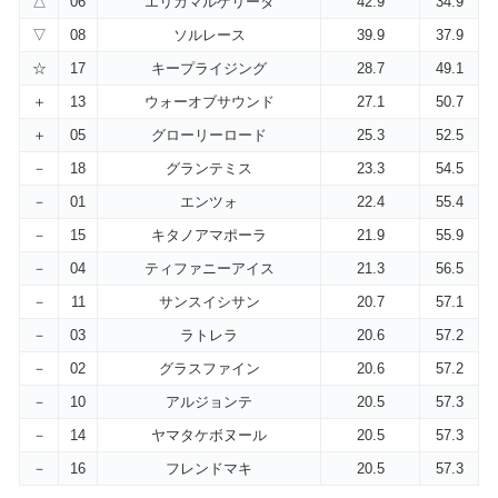
△
06
エリカマルゲリータ
42.9
34.9
▽
08
ソルレース
39.9
37.9
☆
17
キープライジング
28.7
49.1
＋
13
ウォーオブサウンド
27.1
50.7
＋
05
グローリーロード
25.3
52.5
－
18
グランテミス
23.3
54.5
－
01
エンツォ
22.4
55.4
－
15
キタノアマポーラ
21.9
55.9
－
04
ティファニーアイス
21.3
56.5
－
11
サンスイシサン
20.7
57.1
－
03
ラトレラ
20.6
57.2
－
02
グラスファイン
20.6
57.2
－
10
アルジョンテ
20.5
57.3
－
14
ヤマタケボヌール
20.5
57.3
－
16
フレンドマキ
20.5
57.3