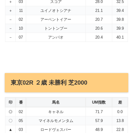
＋
03
スコア
28.0
32.5
＋
11
ユイノオトシアナ
21.1
39.4
－
02
アーベントイアー
20.7
39.8
－
10
トントンプー
20.6
39.9
－
07
アンパオ
20.4
40.1
東京02R ２歳 未勝利 芝2000
印
番
馬名
UM指数
差
◎
02
キャネル
71.7
0.0
〇
05
マイネルモメンタム
57.9
13.8
▲
03
ロードヴェスパー
48.9
22.8