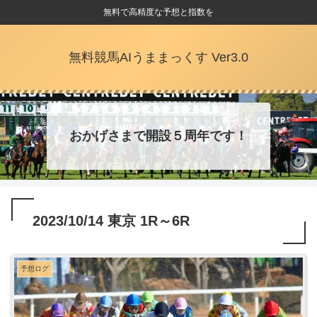
無料で高精度な予想と指数を
無料競馬AIうままっくす Ver3.0
おかげさまで開設５周年です！
2023/10/14 東京 1R～6R
予想ログ