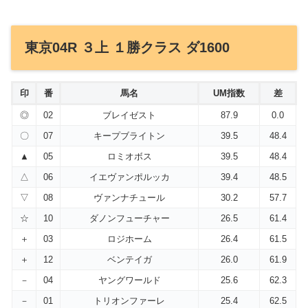
東京04R ３上 １勝クラス ダ1600
印
番
馬名
UM指数
差
◎
02
ブレイゼスト
87.9
0.0
〇
07
キープブライトン
39.5
48.4
▲
05
ロミオボス
39.5
48.4
△
06
イエヴァンポルッカ
39.4
48.5
▽
08
ヴァンナチュール
30.2
57.7
☆
10
ダノンフューチャー
26.5
61.4
＋
03
ロジホーム
26.4
61.5
＋
12
ベンテイガ
26.0
61.9
－
04
ヤングワールド
25.6
62.3
－
01
トリオンファーレ
25.4
62.5