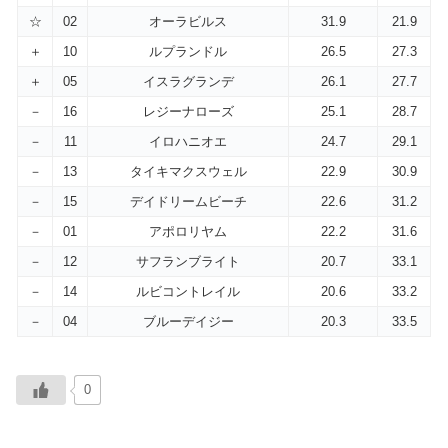
☆
02
オーラビルス
31.9
21.9
＋
10
ルプランドル
26.5
27.3
＋
05
イスラグランデ
26.1
27.7
－
16
レジーナローズ
25.1
28.7
－
11
イロハニオエ
24.7
29.1
－
13
タイキマクスウェル
22.9
30.9
－
15
デイドリームビーチ
22.6
31.2
－
01
アポロリヤム
22.2
31.6
－
12
サフランブライト
20.7
33.1
－
14
ルビコントレイル
20.6
33.2
－
04
ブルーデイジー
20.3
33.5
0