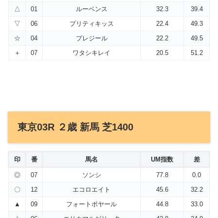
△
01
ルーベンス
32.3
39.4
▽
06
プリティキッス
22.4
49.3
☆
04
プレジール
22.2
49.5
＋
07
ワタシキレイ
20.5
51.2
東京03R ２歳 新馬 芝1400
印
番
馬名
UM指数
差
◎
07
ソンシ
77.8
0.0
〇
12
エコロエイト
45.6
32.2
▲
09
フォートボヤール
44.8
33.0