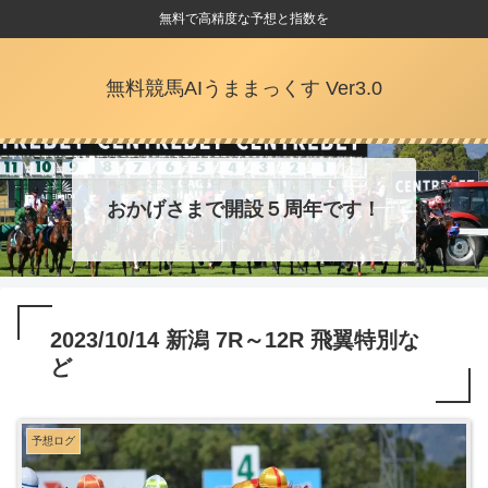
無料で高精度な予想と指数を
無料競馬AIうままっくす Ver3.0
おかげさまで開設５周年です！
2023/10/14 新潟 7R～12R 飛翼特別な
ど
予想ログ