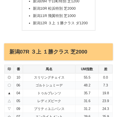
新潟09R 十日町特別 芝1200
新潟10R 松浜特別 芝2000
新潟11R 飛翼特別 芝1000
新潟12R ３上 １勝クラス ダ1200
新潟07R ３上 １勝クラス 芝2000
印
番
馬名
UM指数
差
◎
10
スリリングチェイス
55.5
0.0
〇
06
ゴルトシュミーデ
48.2
7.3
▲
04
トゥルブレンツ
35.7
19.8
△
05
レディズビーク
31.6
23.9
▽
09
プリティユニバンス
31.2
24.3
☆
07
エンライトメント
29.6
25.9