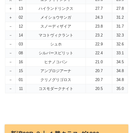
＋
13
ハイランドリンクス
27.7
27.8
＋
02
メイショウサンガ
24.3
31.2
－
12
スノーディザイア
23.8
31.7
－
14
マコトヴィクラント
23.2
32.3
－
03
シュホ
22.9
32.6
－
08
シルバースピリット
22.4
33.1
－
16
ヒナノコバン
21.0
34.5
－
15
アンブロジアーナ
20.7
34.8
－
01
クリノグリゴロス
20.7
34.8
－
11
コスモダークナイト
20.5
35.0