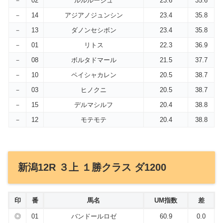
－
02
ルルルージュ
23.6
35.6
－
14
アジアノジュンシン
23.4
35.8
－
13
ダノンセシボン
23.4
35.8
－
01
リトス
22.3
36.9
－
08
ボルタドマール
21.5
37.7
－
10
ペイシャカレン
20.5
38.7
－
03
ヒノクニ
20.5
38.7
－
15
デルマシルフ
20.4
38.8
－
12
モテモテ
20.4
38.8
新潟12R ３上 １勝クラス ダ1200
印
番
馬名
UM指数
差
◎
01
バンドールロゼ
60.9
0.0