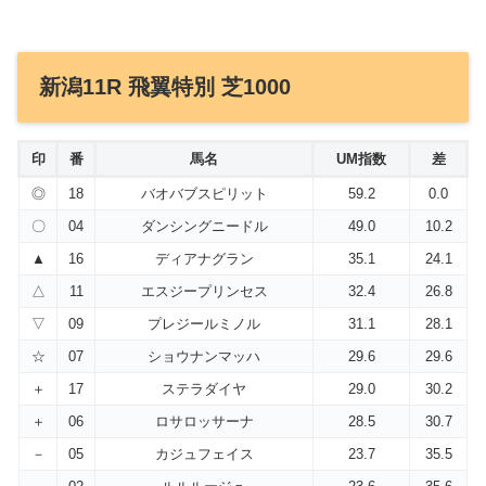
新潟11R 飛翼特別 芝1000
印
番
馬名
UM指数
差
◎
18
バオバブスピリット
59.2
0.0
〇
04
ダンシングニードル
49.0
10.2
▲
16
ディアナグラン
35.1
24.1
△
11
エスジープリンセス
32.4
26.8
▽
09
プレジールミノル
31.1
28.1
☆
07
ショウナンマッハ
29.6
29.6
＋
17
ステラダイヤ
29.0
30.2
＋
06
ロサロッサーナ
28.5
30.7
－
05
カジュフェイス
23.7
35.5