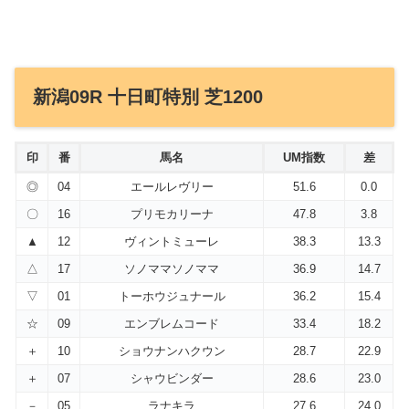
新潟09R 十日町特別 芝1200
印
番
馬名
UM指数
差
◎
04
エールレヴリー
51.6
0.0
〇
16
プリモカリーナ
47.8
3.8
▲
12
ヴィントミューレ
38.3
13.3
△
17
ソノママソノママ
36.9
14.7
▽
01
トーホウジュナール
36.2
15.4
☆
09
エンブレムコード
33.4
18.2
＋
10
ショウナンハクウン
28.7
22.9
＋
07
シャウビンダー
28.6
23.0
－
05
ラナキラ
27.6
24.0