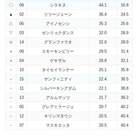
〇
09
シラキヌ
44.1
16.8
▲
02
リリージェーン
36.4
24.5
△
06
アイノセンシ
35.3
25.6
▽
03
ゼンリョクダンス
32.0
28.9
☆
14
グランファラオ
32.0
28.9
＋
08
スモーキンビリー
29.5
31.4
＋
04
ゲキザル
28.8
32.1
－
10
タイセイランナー
25.1
35.8
－
15
サンフィニティ
22.4
38.5
－
11
シルバーキングダム
22.1
38.8
－
13
アルムマッツ
21.7
39.2
－
05
グレアミラージュ
20.7
40.2
－
12
キリシマタウン
20.5
40.4
－
07
マスキエッタ
20.5
40.4