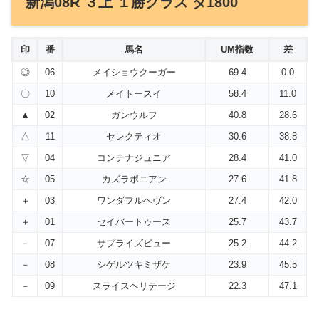
新潟08R ３上 １勝クラス ダ1800
印
番
馬名
UM指数
差
◎
06
メイショウクーガー
69.4
0.0
〇
10
メイトースイ
58.4
11.0
▲
02
ガンウルフ
40.8
28.6
△
11
セレクティオ
30.6
38.8
▽
04
コンテナジュニア
28.4
41.0
☆
05
カズラポニアン
27.6
41.8
＋
03
ワンダフルヘヴン
27.4
42.0
＋
01
セイバートゥース
25.7
43.7
－
07
サプライズビュー
25.2
44.2
－
08
シゲルツキミザケ
23.9
45.5
－
09
スライスヘリテージ
22.3
47.1