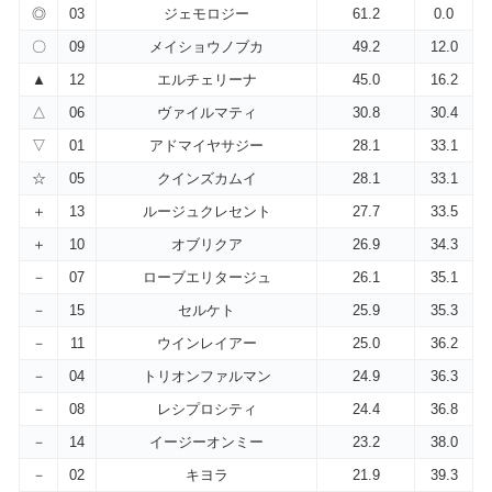
◎
03
ジェモロジー
61.2
0.0
〇
09
メイショウノブカ
49.2
12.0
▲
12
エルチェリーナ
45.0
16.2
△
06
ヴァイルマティ
30.8
30.4
▽
01
アドマイヤサジー
28.1
33.1
☆
05
クインズカムイ
28.1
33.1
＋
13
ルージュクレセント
27.7
33.5
＋
10
オブリクア
26.9
34.3
－
07
ローブエリタージュ
26.1
35.1
－
15
セルケト
25.9
35.3
－
11
ウインレイアー
25.0
36.2
－
04
トリオンファルマン
24.9
36.3
－
08
レシプロシティ
24.4
36.8
－
14
イージーオンミー
23.2
38.0
－
02
キヨラ
21.9
39.3