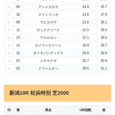
－
06
アシャカタカ
24.9
26.7
－
18
クリノゴッホ
23.8
27.8
－
08
ラピカズマ
23.5
28.1
－
11
ロッククリーク
22.0
29.6
－
13
アルルカン
21.1
30.5
－
14
セイウンスイート
20.9
30.7
－
15
タイキバンディエラ
20.8
30.8
－
03
ユキヤナギ
20.7
30.9
－
02
ドリームオン
20.5
31.1
新潟10R 松浜特別 芝2000
印
番
馬名
UM指数
差