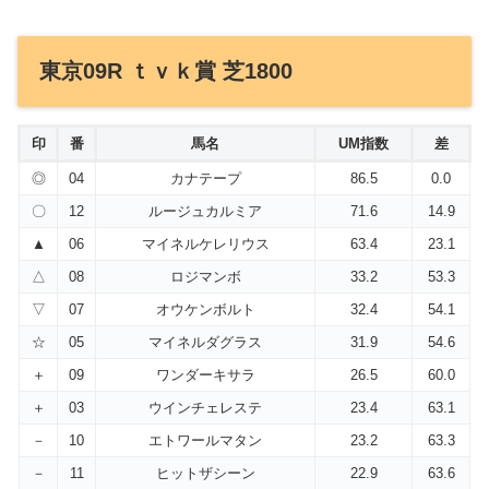
東京09R ｔｖｋ賞 芝1800
印
番
馬名
UM指数
差
◎
04
カナテープ
86.5
0.0
〇
12
ルージュカルミア
71.6
14.9
▲
06
マイネルケレリウス
63.4
23.1
△
08
ロジマンボ
33.2
53.3
▽
07
オウケンボルト
32.4
54.1
☆
05
マイネルダグラス
31.9
54.6
＋
09
ワンダーキサラ
26.5
60.0
＋
03
ウインチェレステ
23.4
63.1
－
10
エトワールマタン
23.2
63.3
－
11
ヒットザシーン
22.9
63.6