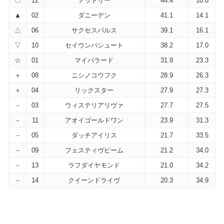
〇
12
デッドリー
44.4
10.8
▲
02
ダニーデン
41.1
14.1
△
06
サクセスパルス
39.1
16.1
▽
10
セイウンパシュート
38.2
17.0
☆
01
マイバラード
31.9
23.3
＋
08
ニシノコウフク
28.9
26.3
＋
04
リックスター
27.9
27.3
－
03
ウィステリアリヴァ
27.7
27.5
－
11
アオイゴールドワン
23.9
31.3
－
05
ダッチアイリス
21.7
33.5
－
09
フェスティヴビーム
21.2
34.0
－
13
ラフダイヤモンド
21.0
34.2
－
14
クイーンドライヴ
20.3
34.9