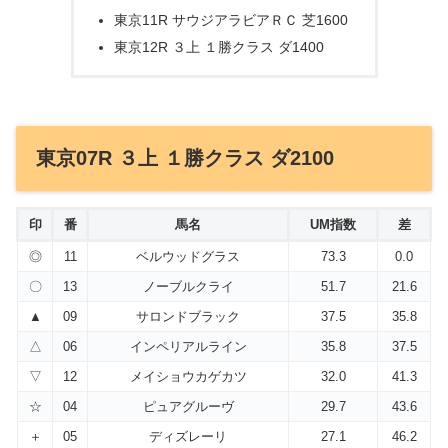
東京11R サウジアラビアＲＣ 芝1600
東京12R ３上 １勝クラス ダ1400
東京07R ３上 １勝クラス ダ2100
印
番
馬名
UM指数
差
◎
11
ベルウッドグラス
73.3
0.0
〇
13
ノーブルクライ
51.7
21.6
▲
09
サロンドブラック
37.5
35.8
△
06
インペリアルライン
35.8
37.5
▽
12
メイショウカゲカツ
32.0
41.3
☆
04
ピュアグルーヴ
29.7
43.6
＋
05
ディズレーリ
27.1
46.2