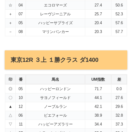
☆
04
エコロマーズ
27.4
50.6
＋
07
レーヴジーニアル
25.7
52.3
＋
05
ハッピーサプライズ
20.4
57.6
－
08
マリンバンカー
20.3
57.7
東京12R ３上 １勝クラス ダ1400
印
番
馬名
UM指数
差
◎
05
ハッピーロンドン
71.7
0.0
〇
10
サヨノフィールド
44.1
27.6
▲
12
ノーブルラン
42.1
29.6
△
06
ピエフォール
38.9
32.8
▽
11
ハッピーアズラリー
34.4
37.3