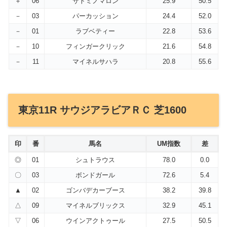
＋
06
サトミノマロン
25.9
50.5
－
03
パーカッション
24.4
52.0
－
01
ラブベティー
22.8
53.6
－
10
フィンガークリック
21.6
54.8
－
11
マイネルサハラ
20.8
55.6
東京11R サウジアラビアＲＣ 芝1600
印
番
馬名
UM指数
差
◎
01
シュトラウス
78.0
0.0
〇
03
ボンドガール
72.6
5.4
▲
02
ゴンバデカーブース
38.2
39.8
△
09
マイネルブリックス
32.9
45.1
▽
06
ウインアクトゥール
27.5
50.5