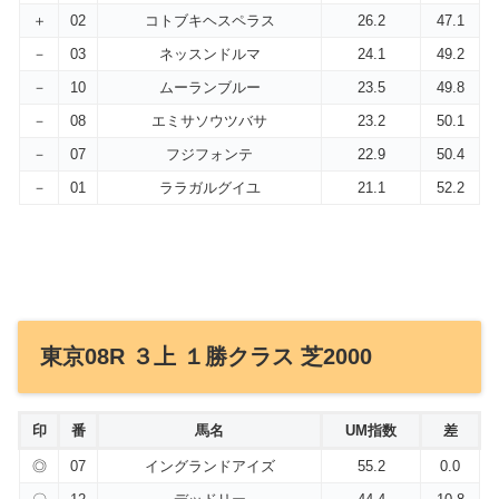
＋
02
コトブキヘスペラス
26.2
47.1
－
03
ネッスンドルマ
24.1
49.2
－
10
ムーランブルー
23.5
49.8
－
08
エミサソウツバサ
23.2
50.1
－
07
フジフォンテ
22.9
50.4
－
01
ララガルグイユ
21.1
52.2
東京08R ３上 １勝クラス 芝2000
印
番
馬名
UM指数
差
◎
07
イングランドアイズ
55.2
0.0