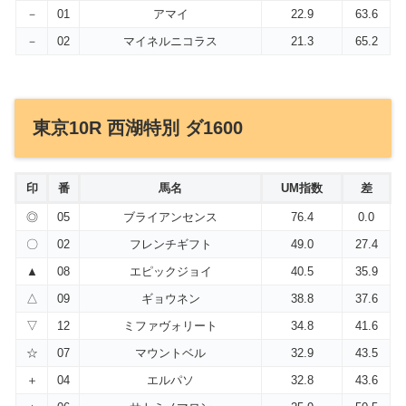
－
01
アマイ
22.9
63.6
－
02
マイネルニコラス
21.3
65.2
東京10R 西湖特別 ダ1600
印
番
馬名
UM指数
差
◎
05
ブライアンセンス
76.4
0.0
〇
02
フレンチギフト
49.0
27.4
▲
08
エピックジョイ
40.5
35.9
△
09
ギョウネン
38.8
37.6
▽
12
ミファヴォリート
34.8
41.6
☆
07
マウントベル
32.9
43.5
＋
04
エルパソ
32.8
43.6