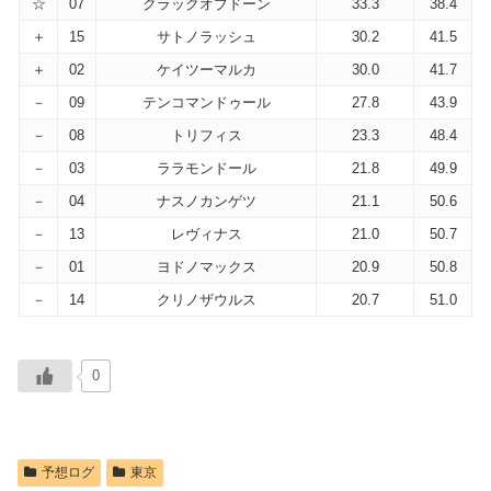
☆
07
クラックオブドーン
33.3
38.4
＋
15
サトノラッシュ
30.2
41.5
＋
02
ケイツーマルカ
30.0
41.7
－
09
テンコマンドゥール
27.8
43.9
－
08
トリフィス
23.3
48.4
－
03
ララモンドール
21.8
49.9
－
04
ナスノカンゲツ
21.1
50.6
－
13
レヴィナス
21.0
50.7
－
01
ヨドノマックス
20.9
50.8
－
14
クリノザウルス
20.7
51.0
0
予想ログ
東京