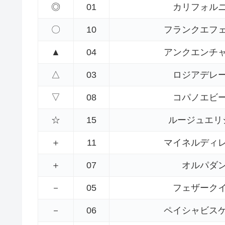
◎
01
カリフォル
〇
10
フランクエフ
▲
04
アンクエンチ
△
03
ロジアデレ
▽
08
コパノエビ
☆
15
ルージュエリ
＋
11
マイネルディ
＋
07
オルパダ
－
05
フェザーク
－
06
ペイシャビス