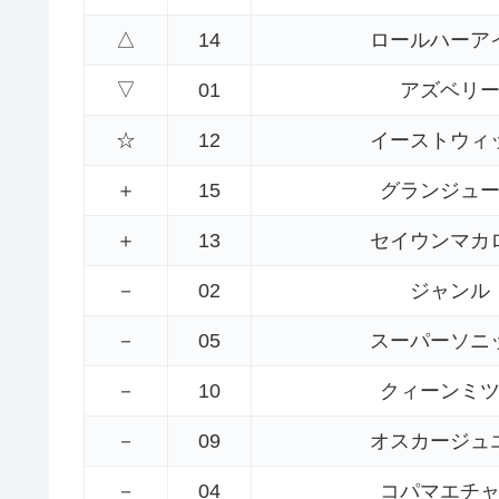
△
14
ロールハーア
▽
01
アズベリ
☆
12
イーストウィ
＋
15
グランジュ
＋
13
セイウンマカ
－
02
ジャンル
－
05
スーパーソニ
－
10
クィーンミ
－
09
オスカージュ
－
04
コパマエチ