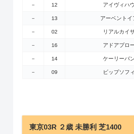
－
12
アイヴィハ
－
13
アーベントイ
－
02
リアルカイ
－
16
アドアプロ
－
14
ケーリーバ
－
09
ビップソフ
東京03R ２歳 未勝利 芝1400