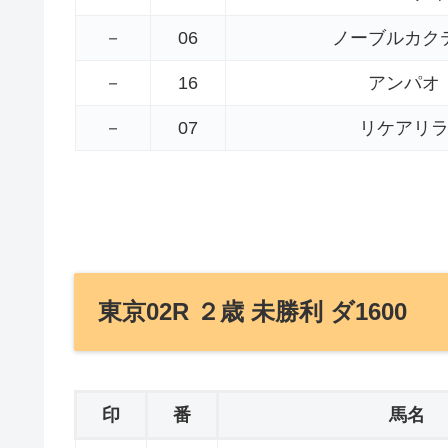
－
06
ノーブルカク
－
16
アンパオ
－
07
リケアリ
東京02R ２歳 未勝利 ダ1600
印
番
馬名