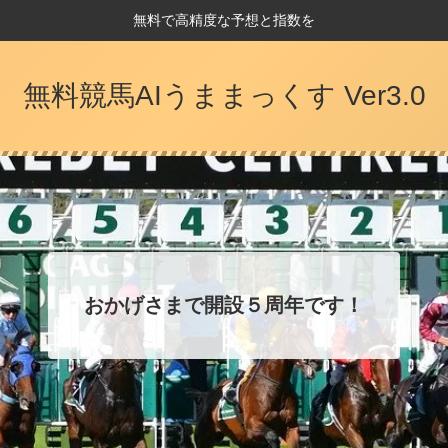
無料で高精度な予想と指数を
無料競馬AIうままっくす Ver3.0
おかげさまで開設５周年です！