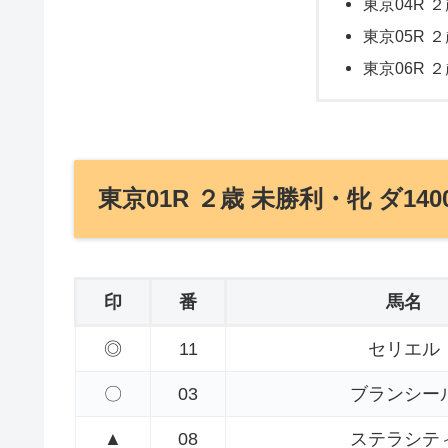
東京04R ２
東京05R ２
東京06R ２
東京01R ２歳 未勝利・牝 ダ140
印
番
馬名
◎
11
セリエル
〇
03
ブランシー
▲
08
ステラシテ