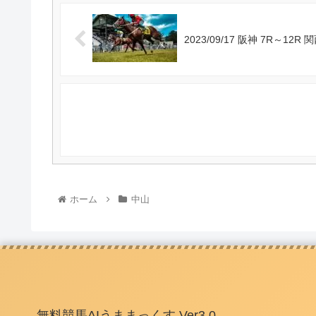
2023/09/17 阪神 7R～1
ホーム
中山
無料競馬AIうままっくす Ver3.0