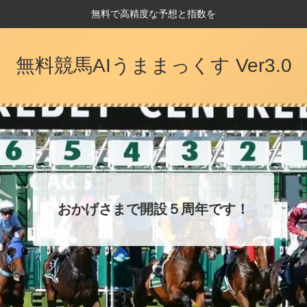
無料で高精度な予想と指数を
無料競馬AIうままっくす Ver3.0
おかげさまで開設５周年です！