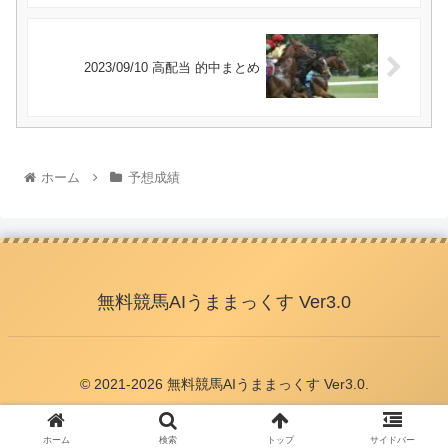
2023/09/10 高配当 的中まとめ
ホーム
予想成績
無料競馬AIうままっくす Ver3.0
© 2021-2026 無料競馬AIうままっくす Ver3.0.
ホーム
検索
トップ
サイドバー