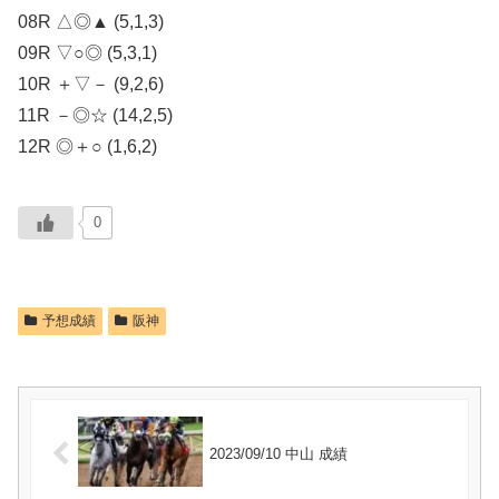
08R △◎▲ (5,1,3)
09R ▽○◎ (5,3,1)
10R ＋▽－ (9,2,6)
11R －◎☆ (14,2,5)
12R ◎＋○ (1,6,2)
0
予想成績
阪神
2023/09/10 中山 成績