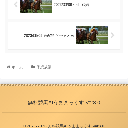
2023/09/09 中山 成績
2023/09/09 高配当 的中まとめ
ホーム
予想成績
無料競馬AIうままっくす Ver3.0
© 2021-2026 無料競馬AIうままっくす Ver3.0.