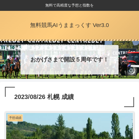
無料で高精度な予想と指数を
無料競馬AIうままっくす Ver3.0
おかげさまで開設５周年です！
2023/08/26 札幌 成績
予想成績