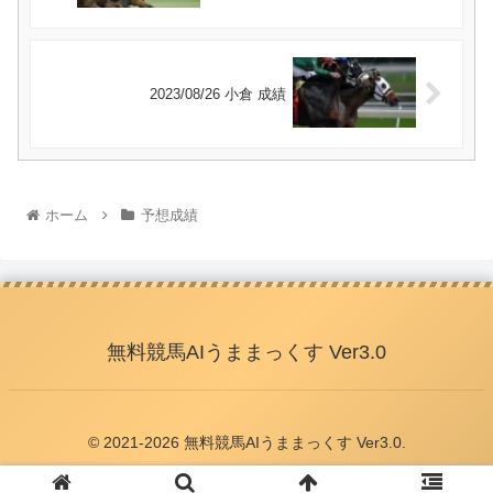
2023/08/26 小倉 成績
ホーム
予想成績
無料競馬AIうままっくす Ver3.0
© 2021-2026 無料競馬AIうままっくす Ver3.0.