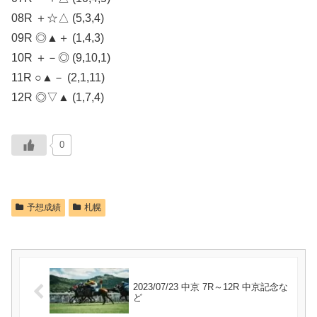
08R ＋☆△ (5,3,4)
09R ◎▲＋ (1,4,3)
10R ＋－◎ (9,10,1)
11R ○▲－ (2,1,11)
12R ◎▽▲ (1,7,4)
0
予想成績
札幌
2023/07/23 中京 7R～12R 中京記念な
ど