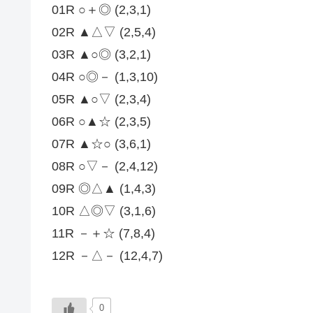
01R ○＋◎ (2,3,1)
02R ▲△▽ (2,5,4)
03R ▲○◎ (3,2,1)
04R ○◎－ (1,3,10)
05R ▲○▽ (2,3,4)
06R ○▲☆ (2,3,5)
07R ▲☆○ (3,6,1)
08R ○▽－ (2,4,12)
09R ◎△▲ (1,4,3)
10R △◎▽ (3,1,6)
11R －＋☆ (7,8,4)
12R －△－ (12,4,7)
0