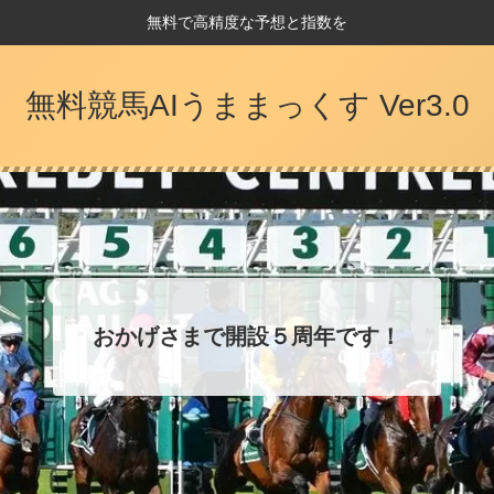
無料で高精度な予想と指数を
無料競馬AIうままっくす Ver3.0
おかげさまで開設５周年です！